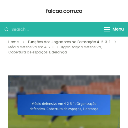
Skip
falcao.com.co
to
content
Looking
Menu
for
Home
Funções dos Jogadores na Formação 4-2-3-1
Something?
Médio defensivo em 4-2-3-1: Organização defensiva,
Cobertura de espaços, Liderança