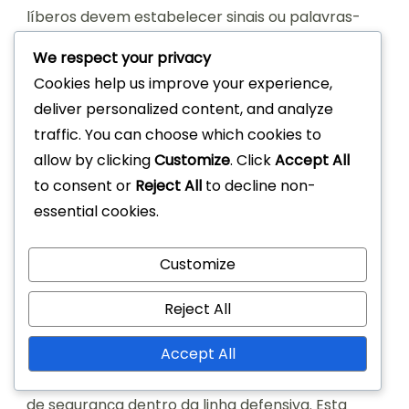
líberos devem estabelecer sinais ou palavras-
chave com os seus colegas
de equipa
para
We respect your privacy
transmitir mensagens rapidamente. Reuniões
Cookies help us improve your experience,
regulares da equipa também podem ajudar a
deliver personalized content, and analyze
reforçar estratégias de comunicação e construir
traffic. You can choose which cookies to
rapport entre os jogadores.
allow by clicking
Customize
. Click
Accept All
to consent or
Reject All
to decline non-
Incutir confiança na unidade
essential cookies.
defensiva
Customize
Um líbero desempenha um papel crucial na
construção da confiança da equipa,
Reject All
especialmente em situações de alta pressão. Ao
Accept All
demonstrar calma e decisividade, podem
tranquilizar os seus colegas e fomentar um senso
de segurança dentro da linha defensiva. Esta