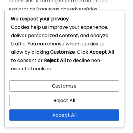
defensivas. A formação permitiu ao United
explorar as fraquezas dos adversários,
particularmente contra equipas que tinham
We respect your privacy
dificuldades em defender contra transições
Cookies help us improve your experience,
rápidas.
deliver personalized content, and analyze
traffic. You can choose which cookies to
Num jogo contra o Liverpool, a formação 4-
allow by clicking
Customize
. Click
Accept All
2-3-1 do Manchester United ajudou-os a
to consent or
Reject All
to decline non-
garantir uma vitória por 3-2, demonstrando
essential cookies.
a sua adaptabilidade e ajustes táticos
durante o jogo.
Customize
O uso da 4-2-3-1 pelo Real Madrid na Liga
dos Campeões da UEFA permitiu-lhes
Reject All
dominar a posse contra equipas mais
fracas, levando a uma série de jogos com
Accept All
muitos golos.