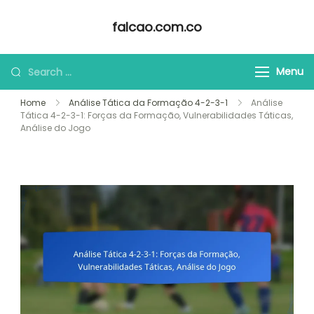
Skip
falcao.com.co
to
content
Looking
Menu
for
Home
Análise Tática da Formação 4-2-3-1
Análise
Something?
Tática 4-2-3-1: Forças da Formação, Vulnerabilidades Táticas,
Análise do Jogo